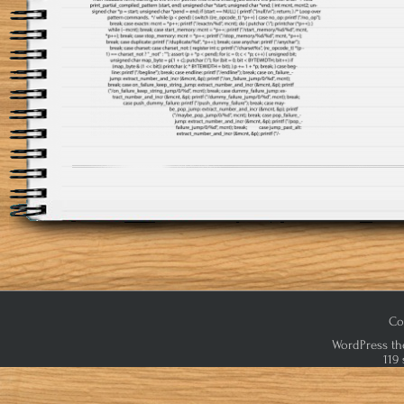
Co
WordPress th
119