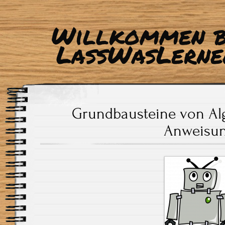
Willkommen b
LassWasLerne
Grundbausteine von Al
Anweisu