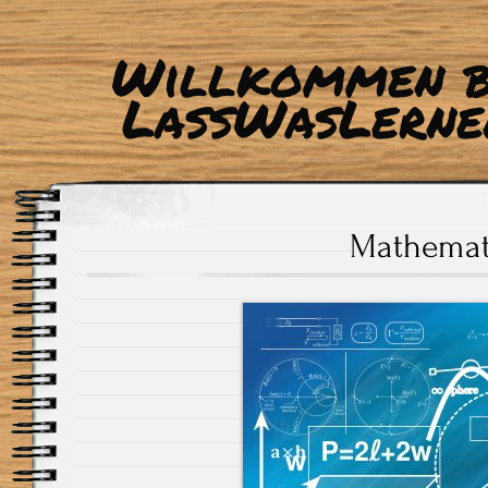
Willkommen b
LassWasLerne
Mathemat