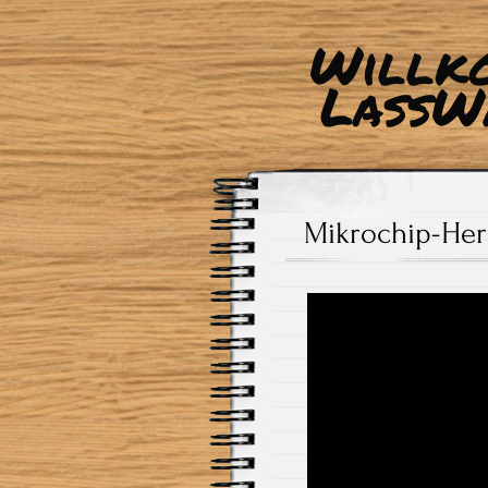
Willk
LassW
Mikrochip-Hers