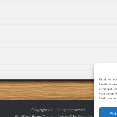
Um dir ein op
Geräteinforma
zustimmst, kö
verarbeiten. 
Merkmale und 
Copyright 2021. All rights reserved.
Akz
WordPress theme "
Anarcho Notepad
" by
Space X-Chimp
.