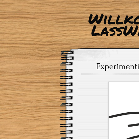
Willk
LassW
Experimenti