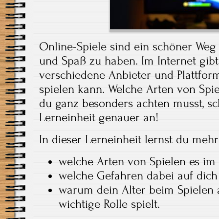
Online-Spiele sind ein schöner Weg 
und Spaß zu haben. Im Internet gibt
verschiedene Anbieter und Plattfor
spielen kann. Welche Arten von Spie
du ganz besonders achten musst, sc
Lerneinheit genauer an!
In dieser Lerneinheit lernst du mehr
welche Arten von Spielen es im I
welche Gefahren dabei auf dic
warum dein Alter beim Spielen 
wichtige Rolle spielt.