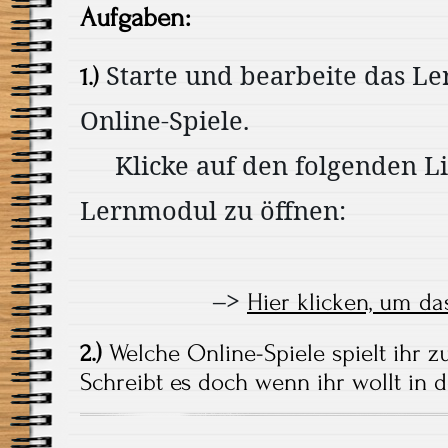
Aufgaben:
 Starte und bearbeite das 
1.)
Online-Spiele.
     Klicke auf den folgenden L
Lernmodul zu öffnen:
                   –> 
Hier klicken, um d
2.)
Welche Online-Spiele spielt ihr zu
Schreibt es doch wenn ihr wollt in