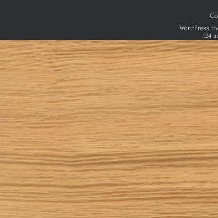
Co
WordPress th
124 s